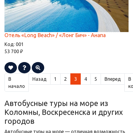
Отель «Long Beach» / «Лонг Бич» - Анапа
Код:
001
53 700 ₽
В
Назад
1
2
3
4
5
Вперед
В
начало
к
Автобусные туры на море из
Коломны, Воскресенска и других
городов
Автобусные туры на море — отличная возможность