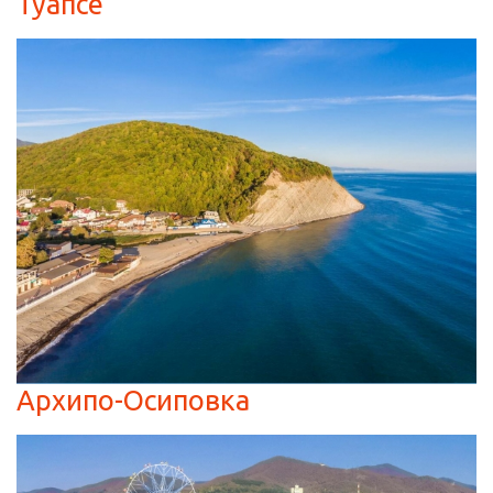
Туапсе
Архипо-Осиповка