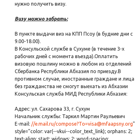
нужно получить визу.
Визу можно забрать:
В пункте выдачи виз на КПП Псоу (в будние дни с
9.00-18.00).
В Консульской службе в Сухуме (в течение 3-х
рабочих дней с момента въезда).Оплатить
визовую пошлину можно в любом из отделений
Сбербанка Республики Абхазия по приезду.В
противном случае, иностранные граждане и лица
без гражданства не смогут выехать из Абхазии
Консульская служба МИД Республики Абхазия:
Адрес: ул. Сахарова 33, г. Сухум
Начальник службы: Таркил Мартин Раульевич
E-mail:
//e.mail.ru/compose?To=
visa@mfaapsny.org
"
style="color: var(--vkui--color_text_link); orphans: 2;
text-align: start; widows: 2; word-spacing: