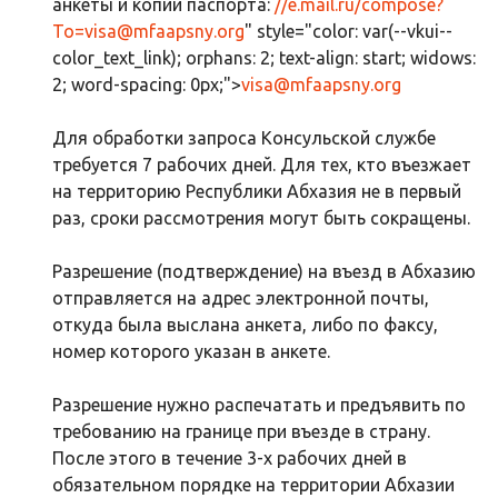
анкеты и копии паспорта:
//e.mail.ru/compose?
To=
visa@mfaapsny.org
" style="color: var(--vkui--
color_text_link); orphans: 2; text-align: start; widows:
2; word-spacing: 0px;">
visa@mfaapsny.org
Для обработки запроса Консульской службе
требуется 7 рабочих дней. Для тех, кто въезжает
на территорию Республики Абхазия не в первый
раз, сроки рассмотрения могут быть сокращены.
Разрешение (подтверждение) на въезд в Абхазию
отправляется на адрес электронной почты,
откуда была выслана анкета, либо по факсу,
номер которого указан в анкете.
Разрешение нужно распечатать и предъявить по
требованию на границе при въезде в страну.
После этого в течение 3-х рабочих дней в
обязательном порядке на территории Абхазии