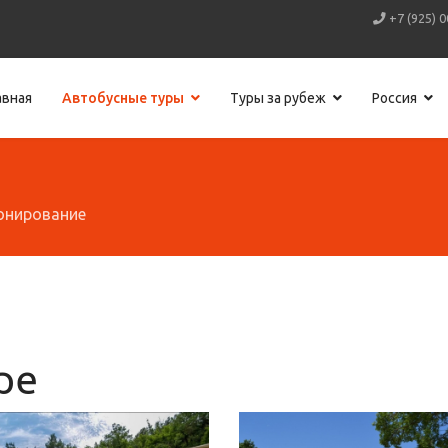
+7 (925) 0
авная
Автобусные туры
Туры за рубеж
Россия
онирование
ре