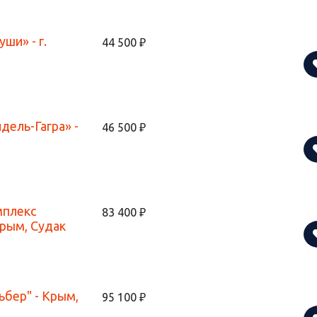
ши» - г.
44 500 ₽
ель-Гагра» -
46 500 ₽
мплекс
83 400 ₽
Крым, Судак
бер" - Крым,
95 100 ₽