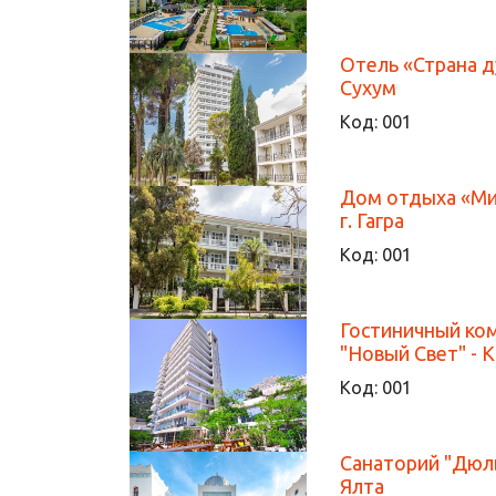
Отель «Страна ду
Сухум
Код:
001
Дом отдыха «Мид
г. Гагра
Код:
001
Гостиничный ко
"Новый Свет" - 
Код:
001
Санаторий "Дюль
Ялта