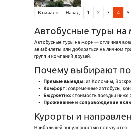
В начало
Назад
1
2
3
4
5
Автобусные туры на 
Автобусные туры на море — отличная воз
авиабилеты или добираться на личном тра
групп и компаний друзей.
Почему выбирают по
Прямые выезды:
из Коломны, Воскрес
Комфорт:
современные автобусы, кон
Бюджетно:
стоимость поездки ниже 
Проживание и сопровождение вкл
Курорты и направле
Наибольшей популярностью пользуются: