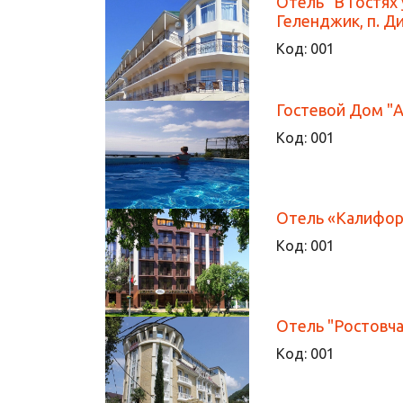
Отель "В Гостях 
Геленджик, п. Д
Код:
001
Гостевой Дом "А
Код:
001
Отель «Калифор
Код:
001
Отель "Ростовча
Код:
001