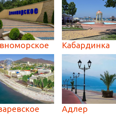
вноморское
Кабардинка
заревское
Адлер