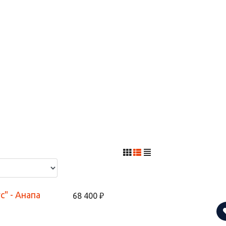
с" - Анапа
68 400 ₽