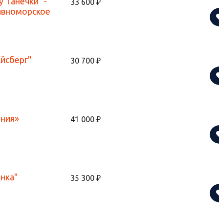
у Танечки" -
33 600 ₽
ивноморское
йсберг"
30 700 ₽
ния»
41 000 ₽
нка"
35 300 ₽