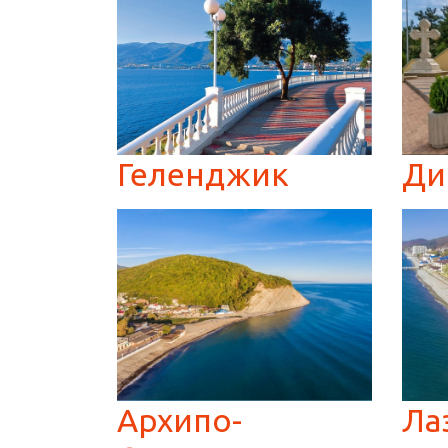
Геленджик
Ди
Архипо-
Ла