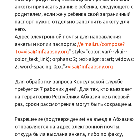
анкеты приписать данные ребенка, следующего с
родителем, если же у ребенка свой заграничный
паспорт нужно отдельно заполнить анкету для
него.
Адрес электронной почты для направления
анкеты и копии паспорта:
//e.mail.ru/compose?
To=
visa@mfaapsny.org
" style="color: var(--vkui--
color_text_link); orphans: 2; text-align: start; widows:
2; word-spacing: 0px;">
visa@mfaapsny.org
Для обработки запроса Консульской службе
требуется 7 рабочих дней. Для тех, кто въезжает
на территорию Республики Абхазия не в первый
раз, сроки рассмотрения могут быть сокращены.
Разрешение (подтверждение) на въезд в Абхазию
отправляется на адрес электронной почты,
откуда была выслана анкета, либо по факсу,