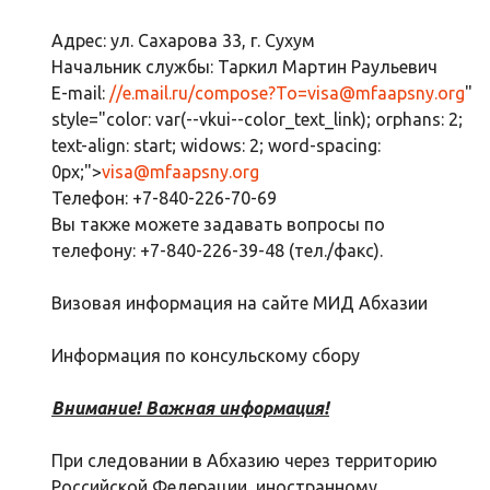
Адрес: ул. Сахарова 33, г. Сухум
Начальник службы: Таркил Мартин Раульевич
E-mail:
//e.mail.ru/compose?To=
visa@mfaapsny.org
"
style="color: var(--vkui--color_text_link); orphans: 2;
text-align: start; widows: 2; word-spacing:
0px;">
visa@mfaapsny.org
Телефон: +7-840-226-70-69
Вы также можете задавать вопросы по
телефону: +7-840-226-39-48 (тел./факс).
Визовая информация на сайте МИД Абхазии
Информация по консульскому сбору
Внимание! Важная информация!
При следовании в Абхазию через территорию
Российской Федерации, иностранному