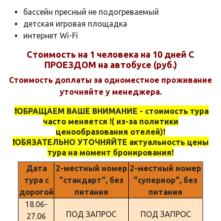
бассейн пресный не подогреваемый
детская игровая площадка
интернет Wi-Fi
Стоимость на 1 человека на 10 дней С
ПРОЕЗДОМ на автобусе (руб.)
Стоимость доплаты за одноместное проживание
уточняйте у менеджера.
❗️ОБРАЩАЕМ ВАШЕ ВНИМАНИЕ - стоимость тура
часто меняется !( из-за политики
ценообразования отелей)!
❗️ОБЯЗАТЕЛЬНО УТОЧНЯЙТЕ актуальность цены
тура на момент бронирования!
Дата
2-местный номер
2-местный номер
тура с
"стандарт", без
"супериор", без
дорогой
питания
питания
18.06-
ПОД ЗАПРОС
ПОД ЗАПРОС
27.06