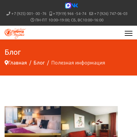
+7 (925) 001- 00 -76
+7(919) 966 -54-74
+7 (926) 747-06-03
ПН-ПТ 10:00–19:00; СБ, ВС10:00–16:00
Блог
Главная
Блог
Полезная информация