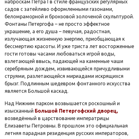
наброскам Петра I в стиле французских регулярных
садов с затейливо оформленными газонами,
беломраморной и бронзовой золоченой скульптурой.
Фонтаны Петергофа – не просто эффектное
украшение, а его душа – певучая, радостная,
излучающая жизненную энергию, приобщающая к
бессмертию красоты. И уже триста лет восторженные
гости готовы часами любоваться игрой воды,
взлетающей ввысь, падающей на каменные чаши
серебряным дождем, извивающейся причудливыми
струями, разлетающейся мириадами искрящихся
брызг. Подлинным шедевром фонтанного искусства
является Большой каскад.
Над Нижним парком возвышается роскошный и
изысканный
Большой Петергофский дворец,
возведённый в царствование императрицы
Елизаветы Петровны. В прошлом это официальная
летняя парадная резиденция русских императоров,