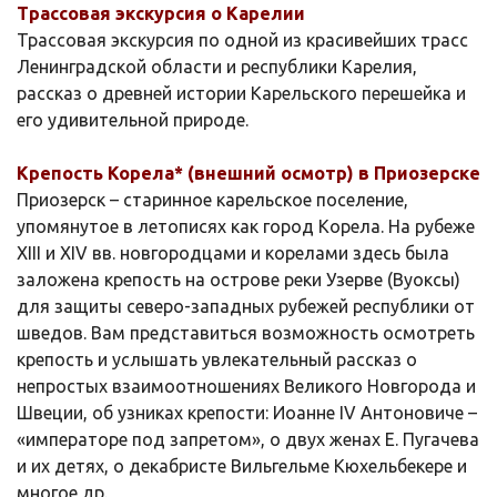
Трассовая экскурсия о Карелии
Трассовая экскурсия по одной из красивейших трасс
Ленинградской области и республики Карелия,
рассказ о древней истории Карельского перешейка и
его удивительной природе.
Крепость Корела* (внешний осмотр) в Приозерске
Приозерск – старинное карельское поселение,
упомянутое в летописях как город Корела. На рубеже
XIII и XIV вв. новгородцами и корелами здесь была
заложена крепость на острове реки Узерве (Вуоксы)
для защиты северо-западных рубежей республики от
шведов. Вам представиться возможность осмотреть
крепость и услышать увлекательный рассказ о
непростых взаимоотношениях Великого Новгорода и
Швеции, об узниках крепости: Иоанне IV Антоновиче –
«императоре под запретом», о двух женах Е. Пугачева
и их детях, о декабристе Вильгельме Кюхельбекере и
многое др.