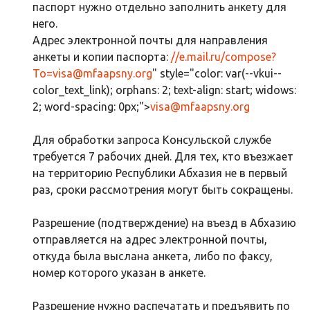
паспорт нужно отдельно заполнить анкету для
него.
Адрес электронной почты для направления
анкеты и копии паспорта:
//e.mail.ru/compose?
To=
visa@mfaapsny.org
" style="color: var(--vkui--
color_text_link); orphans: 2; text-align: start; widows:
2; word-spacing: 0px;">
visa@mfaapsny.org
Для обработки запроса Консульской службе
требуется 7 рабочих дней. Для тех, кто въезжает
на территорию Республики Абхазия не в первый
раз, сроки рассмотрения могут быть сокращены.
Разрешение (подтверждение) на въезд в Абхазию
отправляется на адрес электронной почты,
откуда была выслана анкета, либо по факсу,
номер которого указан в анкете.
Разрешение нужно распечатать и предъявить по