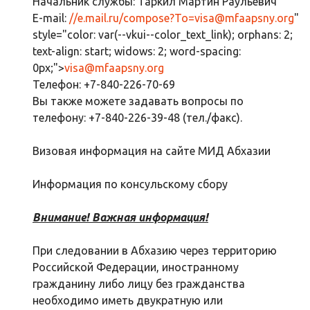
Начальник службы: Таркил Мартин Раульевич
E-mail:
//e.mail.ru/compose?To=
visa@mfaapsny.org
"
style="color: var(--vkui--color_text_link); orphans: 2;
text-align: start; widows: 2; word-spacing:
0px;">
visa@mfaapsny.org
Телефон: +7-840-226-70-69
Вы также можете задавать вопросы по
телефону: +7-840-226-39-48 (тел./факс).
Визовая информация на сайте МИД Абхазии
Информация по консульскому сбору
Внимание! Важная информация!
При следовании в Абхазию через территорию
Российской Федерации, иностранному
гражданину либо лицу без гражданства
необходимо иметь двукратную или