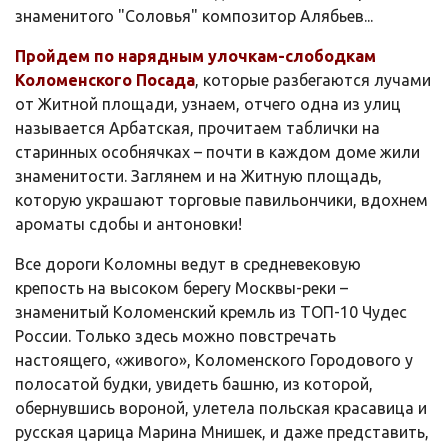
знаменитого "Соловья" композитор Алябьев...
Пройдем по нарядным улочкам-слободкам
Коломенского Посада
, которые разбегаются лучами
от Житной площади, узнаем, отчего одна из улиц
называется Арбатская, прочитаем таблички на
старинных особнячках – почти в каждом доме жили
знаменитости. Заглянем и на Житную площадь,
которую украшают торговые павильончики, вдохнем
ароматы сдобы и антоновки!
Все дороги Коломны ведут в средневековую
крепость на высоком берегу Москвы-реки –
знаменитый Коломенский кремль из ТОП-10 Чудес
России. Только здесь можно повстречать
настоящего, «живого», Коломенского Городового у
полосатой будки, увидеть башню, из которой,
обернувшись вороной, улетела польская красавица и
русская царица Марина Мнишек, и даже представить,