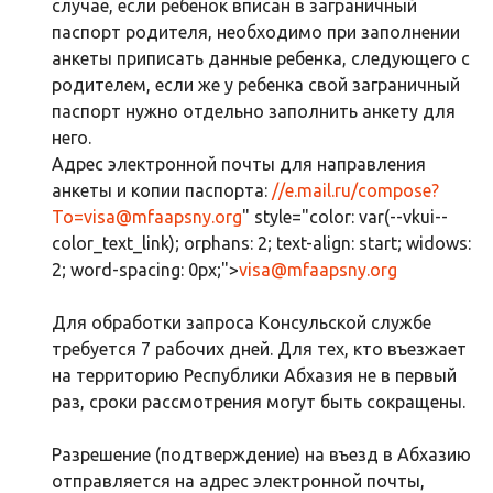
случае, если ребенок вписан в заграничный
паспорт родителя, необходимо при заполнении
анкеты приписать данные ребенка, следующего с
родителем, если же у ребенка свой заграничный
паспорт нужно отдельно заполнить анкету для
него.
Адрес электронной почты для направления
анкеты и копии паспорта:
//e.mail.ru/compose?
To=
visa@mfaapsny.org
" style="color: var(--vkui--
color_text_link); orphans: 2; text-align: start; widows:
2; word-spacing: 0px;">
visa@mfaapsny.org
Для обработки запроса Консульской службе
требуется 7 рабочих дней. Для тех, кто въезжает
на территорию Республики Абхазия не в первый
раз, сроки рассмотрения могут быть сокращены.
Разрешение (подтверждение) на въезд в Абхазию
отправляется на адрес электронной почты,