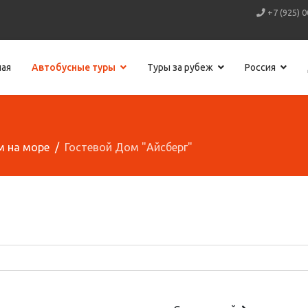
+7 (925) 0
ная
Автобусные туры
Туры за рубеж
Россия
м на море
Гостевой Дом "Айсберг"