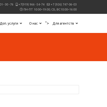
01- 00 -76
+7(919) 966 -54-74
+7 (926) 747-06-03
ПН-ПТ 10:00–19:00; СБ, ВС10:00–16:00
">
Доп. услуги
О нас
Для агентств