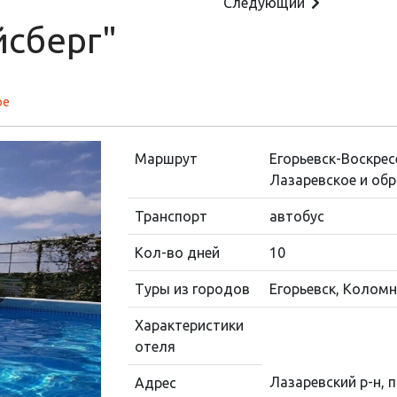
Следующий
йсберг"
ое
Маршрут
Егорьевск-Воскре
Лазаревское и об
Транспорт
автобус
Кол-во дней
10
Туры из городов
Егорьевск, Коломн
Характеристики
отеля
Лазаревский р-н, п
Адрес