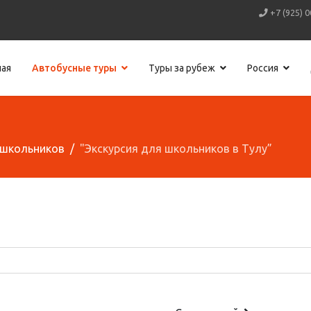
+7 (925) 0
ная
Автобусные туры
Туры за рубеж
Россия
 школьников
"Экскурсия для школьников в Тулу”