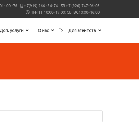
01- 00 -76
+7(919) 966 -54-74
+7 (926) 747-06-03
ПН-ПТ 10:00–19:00; СБ, ВС10:00–16:00
">
Доп. услуги
О нас
Для агентств