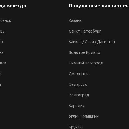
да выезда
Популярные направлен
сенск
Казань
ицы
Санкт Петербург
но
Кавказ / Сочи / Дагестан
на
Золотое Кольцо
вск
Нижний Новгород
к
Смоленск
а
Беларусь
Волгоград
Карелия
Углич - Мышкин
Круизы