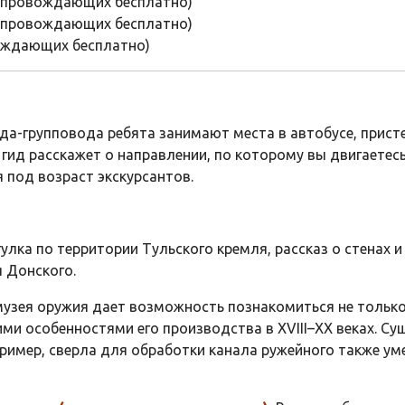
 сопровождающих бесплатно)
 сопровождающих бесплатно)
вождающих бесплатно)
да-групповода ребята занимают места в автобусе, прист
гид расскажет о направлении, по которому вы двигаетес
я под возраст экскурсантов.
улка по территории Тульского кремля, рассказ о стенах 
 Донского.
узея оружия дает возможность познакомиться не только
ими особенностями его производства в ХVIII–ХХ веках. 
ример, сверла для обработки канала ружейного также у