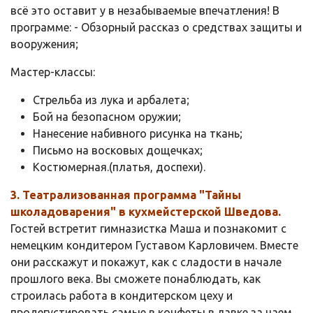
всё это оставит у в незабываемые впечатления! В
программе: - Обзорный рассказ о средствах защиты и
вооружения;
Мастер-классы:
Стрельба из лука и арбалета;
Бой на безопасном оружии;
Нанесение набивного рисунка на ткань;
Письмо на восковых дощечках;
Костюмерная.(платья, доспехи).
3. Театрализованная программа "Тайны
школадоварения" в кухмейстерской Шведова.
Гостей встретит гимназистка Маша и познакомит с
немецким кондитером Густавом Карловичем. Вместе
они расскажут и покажут, как с сладости в начале
прошлого века. Вы сможете понаблюдать, как
строилась работа в кондитерском цеху и
продегустировать самые в конфеты в лавке за чаем.