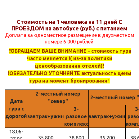
Стоимость на 1 человека на 11 дней С
ПРОЕЗДОМ на автобусе (руб.) с питанием
Доплата за одноместное размещение в двухместном
номере 6 000 рублей.
❗️ОБРАЩАЕМ ВАШЕ ВНИМАНИЕ - стоимость тура
часто меняется !( из-за политики
ценообразования отелей)!
❗️ОБЯЗАТЕЛЬНО УТОЧНЯЙТЕ актуальность цены
тура на момент бронирования!
2-местный номер
2-местный номер 
Дата
"север"
тура с
3-
3
дорогой
завтрак+ужин
разовое
завтрак+ужин
раз
комплекс
комп
18.06-
35 800
38 800
36 200
38 