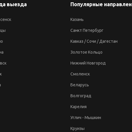
да выезда
Популярные направлен
сенск
Казань
ицы
Санкт Петербург
но
Кавказ / Сочи / Дагестан
на
Золотое Кольцо
вск
Нижний Новгород
к
Смоленск
а
Беларусь
Волгоград
Карелия
Углич - Мышкин
Круизы