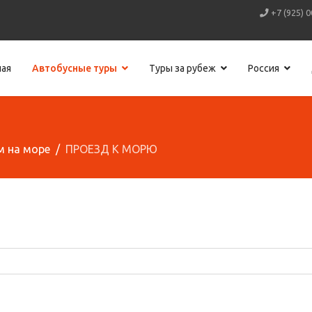
+7 (925) 0
ная
Автобусные туры
Туры за рубеж
Россия
м на море
ПРОЕЗД К МОРЮ