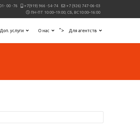
01- 00 -76
+7(919) 966 -54-74
+7 (926) 747-06-03
ПН-ПТ 10:00–19:00; СБ, ВС10:00–16:00
">
Доп. услуги
О нас
Для агентств