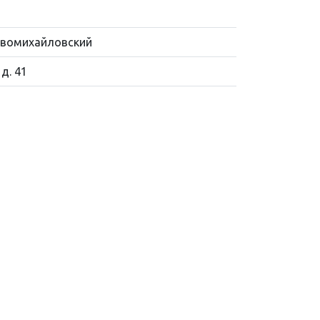
Новомихайловский
 д. 41