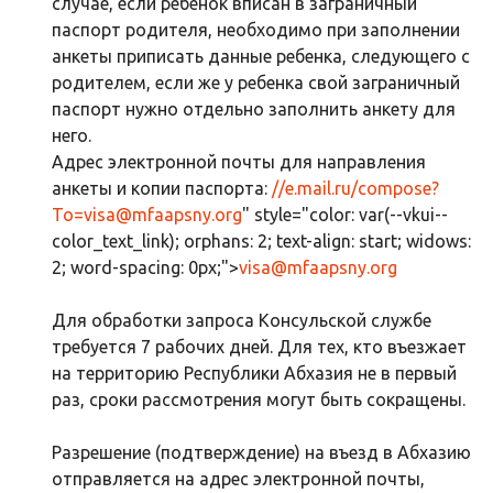
случае, если ребенок вписан в заграничный
паспорт родителя, необходимо при заполнении
анкеты приписать данные ребенка, следующего с
родителем, если же у ребенка свой заграничный
паспорт нужно отдельно заполнить анкету для
него.
Адрес электронной почты для направления
анкеты и копии паспорта:
//e.mail.ru/compose?
To=
visa@mfaapsny.org
" style="color: var(--vkui--
color_text_link); orphans: 2; text-align: start; widows:
2; word-spacing: 0px;">
visa@mfaapsny.org
Для обработки запроса Консульской службе
требуется 7 рабочих дней. Для тех, кто въезжает
на территорию Республики Абхазия не в первый
раз, сроки рассмотрения могут быть сокращены.
Разрешение (подтверждение) на въезд в Абхазию
отправляется на адрес электронной почты,