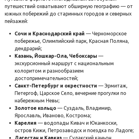
путешествий охватывают обширную географию — от
южных побережий до старинных городов и северных
пейзажей:
Сочи и Краснодарский край
— Черноморское
побережье, Олимпийский парк, Красная Поляна,
дендрарий;
Казань, Йошкар-Ола, Чебоксары
—
экскурсионный маршрут с национальным
колоритом и разнообразием
достопримечательностей;
Санкт-Петербург и окрестности
— Эрмитаж,
Петергоф, Царское Село, вечерние прогулки по
набережным Невы;
Золотое кольцо
— Суздаль, Владимир,
Ярославль, Иваново, Кострома;
Карелия
— водопады Кивач и Юканкоски,
остров Кижи, Петрозаводск и поездка по Ладоге;
Дагестан и Кавказ
— Сулакский каньон,