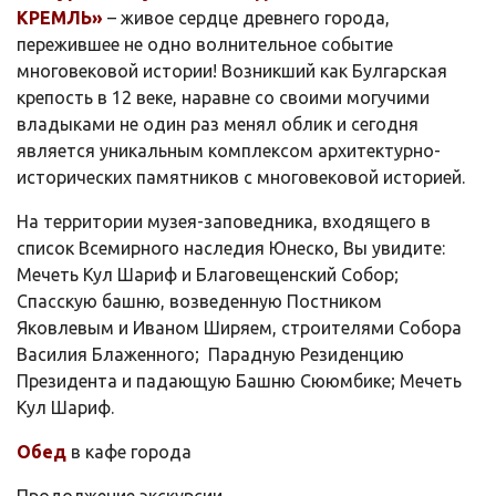
КРЕМЛЬ»
– живое сердце древнего города,
пережившее не одно волнительное событие
многовековой истории! Возникший как Булгарская
крепость в 12 веке, наравне со своими могучими
владыками не один раз менял облик и сегодня
является уникальным комплексом архитектурно-
исторических памятников с многовековой историей.
На территории музея-заповедника, входящего в
список Всемирного наследия Юнеско, Вы увидите:
Мечеть Кул Шариф и Благовещенский Собор;
Спасскую башню, возведенную Постником
Яковлевым и Иваном Ширяем, строителями Собора
Василия Блаженного; Парадную Резиденцию
Президента и падающую Башню Сююмбике; Мечеть
Кул Шариф.
Обед
в кафе города
Продолжение экскурсии