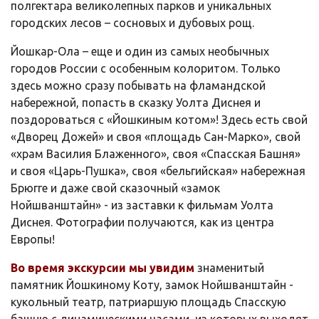
полгектара великолепных парков и уникальных
городских лесов – сосновых и дубовых рощ.
Йошкар-Ола – еще и один из самых необычных
городов России с особенным колоритом. Только
здесь можно сразу побывать на фламандской
набережной, попасть в сказку Уолта Диснея и
поздороваться с «Йошкиным котом»! Здесь есть свой
«Дворец Дожей» и своя «площадь Сан-Марко», свой
«храм Василия Блаженного», своя «Спасская Башня»
и своя «Царь-Пушка», своя «бельгийская» набережная
Брюгге и даже свой сказочный «замок
Нойшванштайн» - из заставки к фильмам Уолта
Диснея. Фотографии получаются, как из центра
Европы!
Во время экскурсии мы увидим
знаменитый
памятник Йошкиному Коту, замок Нойшванштайн -
кукольный театр, патриаршую площадь Спасскую
башню с динамическими часами, из которых выходят