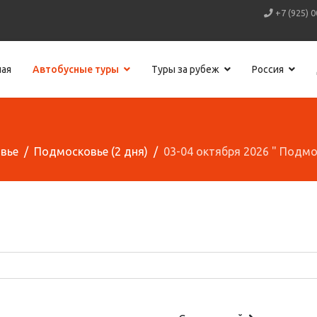
+7 (925) 0
ная
Автобусные туры
Туры за рубеж
Россия
вье
Подмосковье (2 дня)
03-04 октября 2026 " Подмо