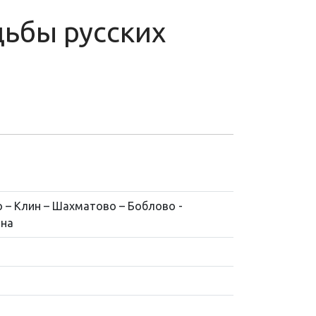
дьбы русских
 – Клин – Шахматово – Боблово -
мна