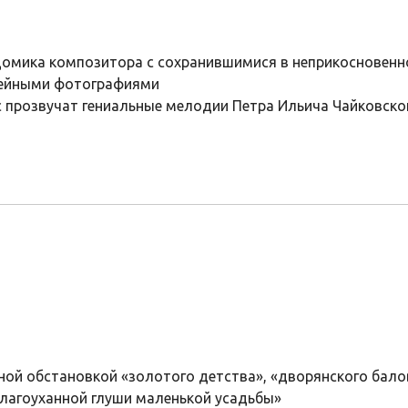
домика композитора с сохранившимися в неприкосновенн
мейными фотографиями
ас прозвучат гениальные мелодии Петра Ильича Чайковско
нной обстановкой «золотого детства», «дворянского бал
благоуханной глуши маленькой усадьбы»