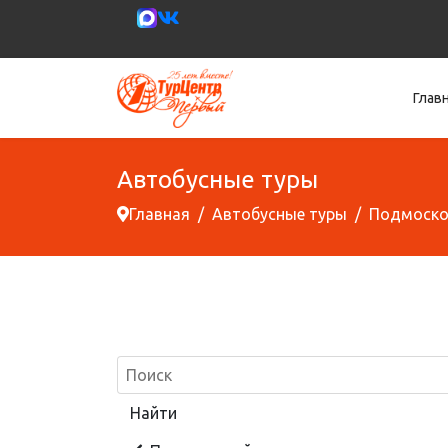
Глав
Автобусные туры
Главная
Автобусные туры
Подмоско