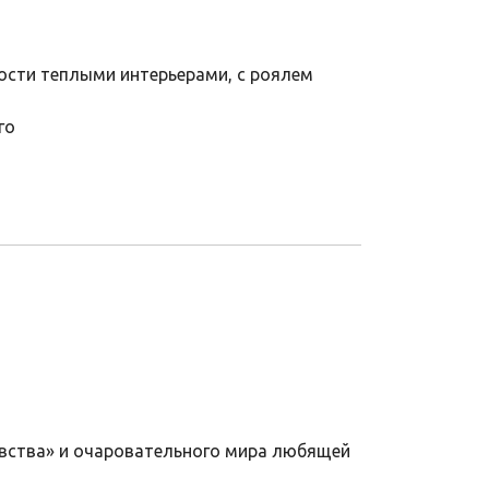
ости теплыми интерьерами, с роялем
го
овства» и очаровательного мира любящей