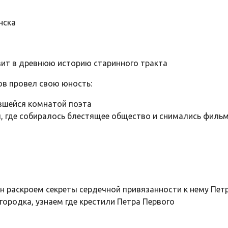
нска
зит в древнюю историю старинного тракта
ов провел свою юность:
ившейся комнатой поэта
, где собиралось блестящее общество и снимались фильм
лин раскроем секреты сердечной привязанности к нему Пе
ородка, узнаем где крестили Петра Первого