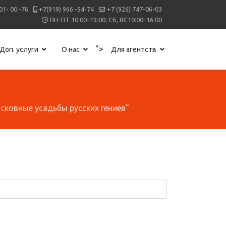
01- 00 -76
+7(919) 966 -54-74
+7 (926) 747-06-03
ПН-ПТ 10:00–19:00; СБ, ВС10:00–16:00
">
Доп. услуги
О нас
Для агентств
сковные усадьбы русских гениев"