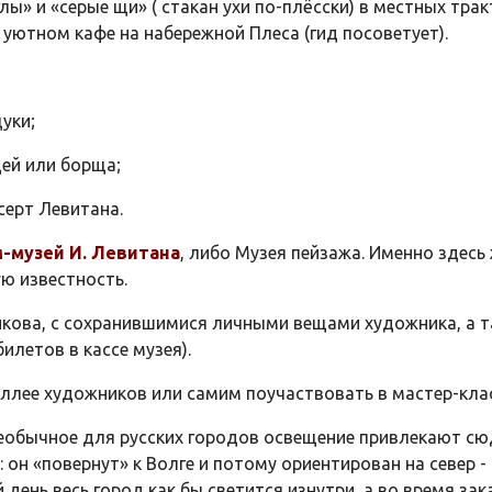
ы» и «серые щи» ( стакан ухи по-плёсски) в местных трак
 уютном кафе на набережной Плеса (гид посоветует).
уки;
щей или борща;
серт Левитана.
-музей И. Левитана
, либо Музея пейзажа. Именно здес
ю известность.
икова, с сохранившимися личными вещами художника, а т
илетов в кассе музея).
ллее художников или самим поучаствовать в мастер-клас
необычное для русских городов освещение привлекают с
: он «повернут» к Волге и потому ориентирован на север
день весь город как бы светится изнутри, а во время за