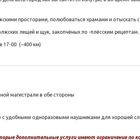
лжскими просторами, полюбоваться храмами и отыскать с
олжских лещей и щук, закопчёных по -плёсским рецептам.
 17-00 (~400 км)
тной магистрали в обе стороны
д» с удобными одноразовыми наушниками для хорошей с
торые дополнительные услуги имеют ограничение по ко