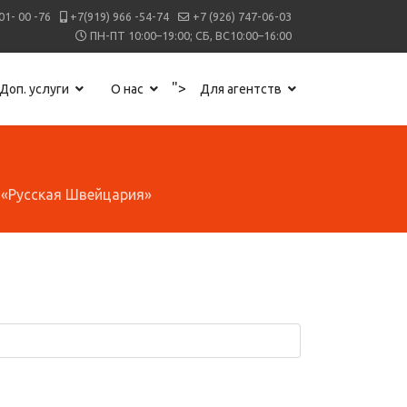
01- 00 -76
+7(919) 966 -54-74
+7 (926) 747-06-03
ПН-ПТ 10:00–19:00; СБ, ВС10:00–16:00
">
Доп. услуги
О нас
Для агентств
- «Русская Швейцария»