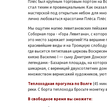
Плёс был крупным торговым портом на Вол
стал тихим и провинциальным. Как оказал
мастерской под открытым небом для многи
лично любоваться красотами Плёса. Плёс
Мы ощутим магию левитановских пейзажей
Соборная гора - «Гора Левитана», с котор
это место заряжает энергией! На вершине
красивейшие виды и на Троицкую слободу
где высится пятиглавая церковь Воскресен
князю Василию I — сыну Дмитрия Донског
легендами.- Базарная площадь, на которой
шикарная, с вереницей двухсотлетних дом
множеством вернисажей художников, уютн
Теплоходная прогулка по Волге
(45 мин
реки. С борта теплохода бросьте монетку 
В свободное время вы сможете: