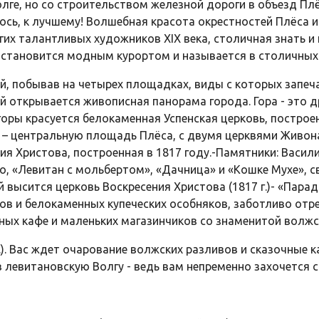
ге, но со строительством железной дороги в объезд Плё
ось, к лучшему! Волшебная красота окрестностей Плёса
х талантливых художников XIX века, столичная знать и 
 становится модным курортом и называется в столичных 
, побывав на четырех площадках, виды с которых запеча
ой открывается живописная панорама города. Гора - это д
 горы красуется белокаменная Успенская церковь, постро
 – центральную площадь Плёса, с двумя церквями Живон
ия Христова, построенная в 1817 году.-Памятники: Васил
о, «Левитан с мольбертом», «Дачница» и «Кошке Мухе», 
 высится церковь Воскресения Христова (1817 г.)- «Пара
ов и белокаменных купеческих особняков, заботливо отр
ых кафе и маленьких магазинчиков со знаменитой волжс
.). Вас ждет очарование волжских разливов и сказочные 
в левитановскую Волгу - ведь вам непременно захочется 