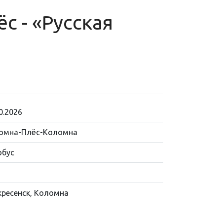
с - «Русская
0.2026
омна-Плёс-Коломна
обус
кресенск, Коломна