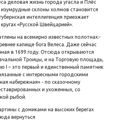
са деловая жизнь города угасла и Плёс
 и изумрудные склоны холмов становится
губернская интеллигенция приезжает
кругах «Русской Швейцарией».
тлены на всемирно известных полотнах:-
ревнее капище бога Велеса. Даже сейчас
енная в 1699 году. Отсюда открываются
ачальной Троицы, и на Торговую площадь,
ию I – это первый и единственный памятник
связанные с интересными городскими
дная набережная» - по сказочному
еставрированных и ухоженных, со
кой рыбой.
картины с домиками на высоких берегах
сюда вернуться