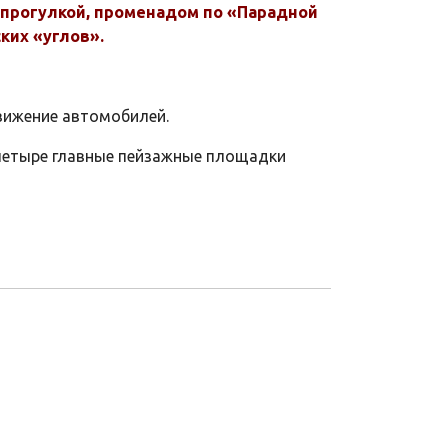
й прогулкой, променадом по «Парадной
ких «углов».
движение автомобилей.
м четыре главные пейзажные площадки