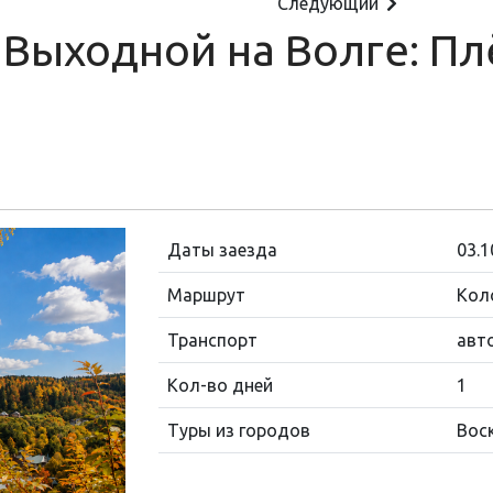
Следующий
"Выходной на Волге: Плё
Даты заезда
03.1
Маршрут
Кол
Транспорт
авт
Кол-во дней
1
Туры из городов
Вос