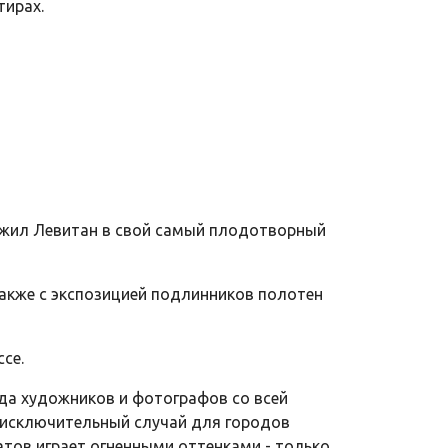
тирах.
ь жил Левитан в свой самый плодотворный
акже с экспозицией подлинников полотен
се.
юда художников и фотографов со всей
 - исключительный случай для городов
катов играет огненными оттенками - только