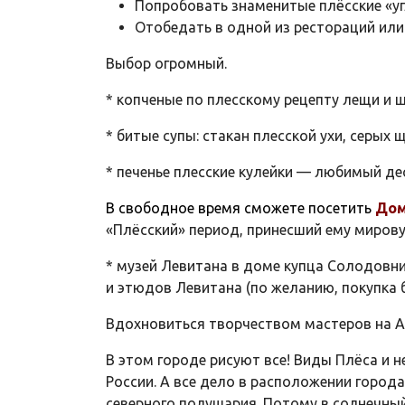
Попробовать знаменитые плёсские «угл
Отобедать в одной из рестораций или
Выбор огромный.
* копченые по плесскому рецепту лещи и щ
* битые супы: стакан плесской ухи, серых 
* печенье плесские кулейки — любимый де
В свободное время сможете посетить
Дом
«Плёсский» период, принесший ему мирову
* музей Левитана в доме купца Солодовн
и этюдов Левитана (по желанию, покупка б
Вдохновиться творчеством мастеров на А
В этом городе рисуют все! Виды Плёса и 
России. А все дело в расположении города
северного полушария. Потому в солнечный 