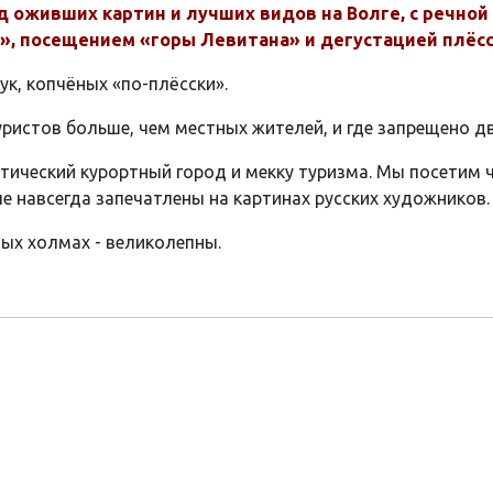
д оживших картин и лучших видов на Волге, с речно
, посещением «горы Левитана» и дегустацией плёсс
к, копчёных «по-плёсски».
уристов больше, чем местных жителей, и где запрещено 
кратический курортный город и мекку туризма. Мы посети
е навсегда запечатлены на картинах русских художников.
ых холмах - великолепны.