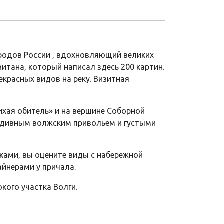
ородов России , вдохновляющий великих
тана, который написал здесь 200 картин.
екрасных видов на реку. Визитная
ихая обитель» и на вершине Соборной
 с дивным волжским привольем и густыми
яками, вы оцените виды с набережной
айнерами у причала.
кого участка Волги.