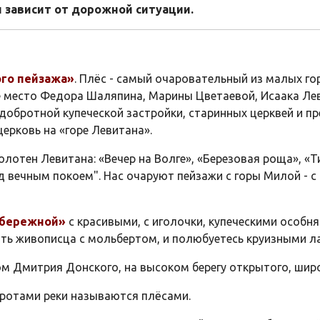
 зависит от дорожной ситуации.
ого пейзажа»
. Плёс - самый очаровательный из малых г
 место Федора Шаляпина, Марины Цветаевой, Исаака Леви
добротной купеческой застройки, старинных церквей и пр
ерковь на «горе Левитана».
отен Левитана: «Вечер на Волге», «Березовая роща», «Т
ад вечным покоем". Нас очаруют пейзажи с горы Милой -
абережной»
с красивыми, с иголочки, купеческими особн
ить живописца с мольбертом, и полюбуетесь круизными л
ом Дмитрия Донского, на высоком берегу открытого, широ
ротами реки называются плёсами.